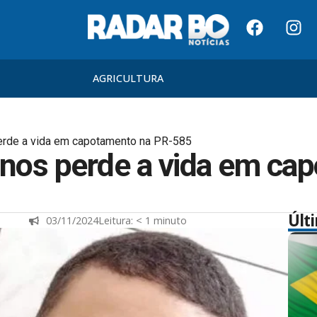
AGRICULTURA
erde a vida em capotamento na PR-585
anos perde a vida em ca
Últ
03/11/2024
Leitura:
< 1
minuto