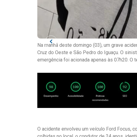
Na manhã deste domingo (03), um grave acident
Cruz do Oeste e São Pedro do Iguaçu. O sinist
emergência foi acionada apenas às 07h20. O 
O acidente envolveu um veículo Ford Focus, 
colhidas no local, o condutor de 24 anos, ident