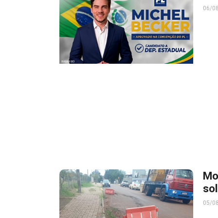
06/0
Mo
so
05/0