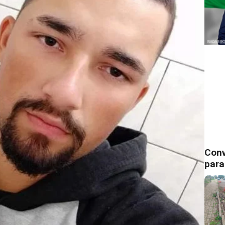
Conv
para